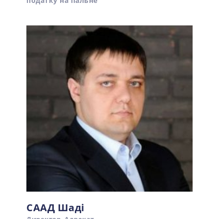
податку на пальне
СААД Шаді