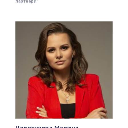
партнери"
Червєнкова Марина