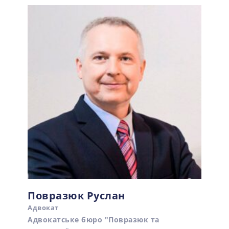
Повразюк Руслан
Адвокат
Адвокатське бюро "Повразюк та