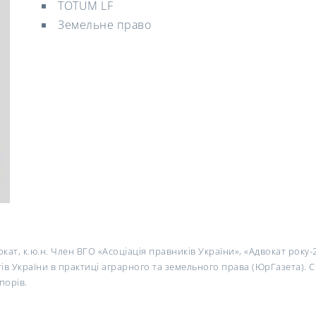
TOTUM LF
Земельне право
вокат, к.ю.н. Член ВГО «Асоціація правників України», «Адвокат року-
в України в практиці аграрного та земельного права (ЮрГазета). С
порів.