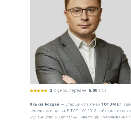
(
2
оцінок, середнє:
5,00
з 5)
Яськів Богдан
— Старший партнер
TOTUM LF
, ад
земельного права. В ТОП-100 2018 найкращих юристі
Будівництво & Капітальні інвестиції, Врегулювання с