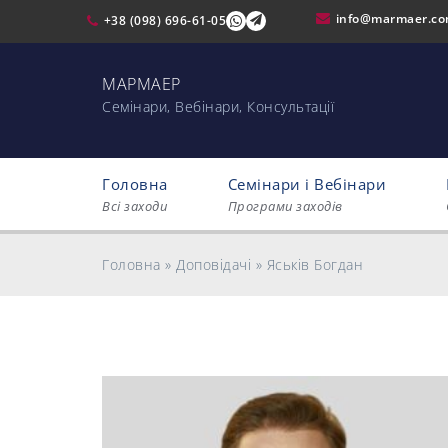
info@marmaer.c
+38 (098) 696-61-05
МАРМАЕР
Cемінари, Вебінари, Консультації
Головна
Семінари і Вебінари
Всі заходи
Програми заходів
Головна
»
Доповідачі
»
Яськів Богдан