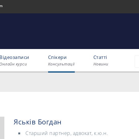
om
Відеозаписи
Спікери
Статті
Онлайн курси
Консультації
Новини
Яськів Богдан
Старший партнер, адвокат, к.ю.н.