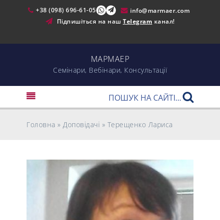
+38 (098) 696-61-05
info@marmaer.com
Підпишіться на наш
Telegram
канал!
МАРМАЕР
Cемінари, Вебінари, Консультації
Головна
»
Доповідачі
»
Терещенко Лариcа