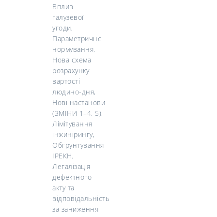
Вплив
галузевої
угоди,
Параметричне
нормування,
Нова схема
розрахунку
вартості
людино-дня,
Нові настанови
(ЗМІНИ 1–4, 5),
Лімітування
інжинірингу,
Обгрунтування
ІРЕКН,
Легалізація
дефектного
акту та
відповідальність
за заниження