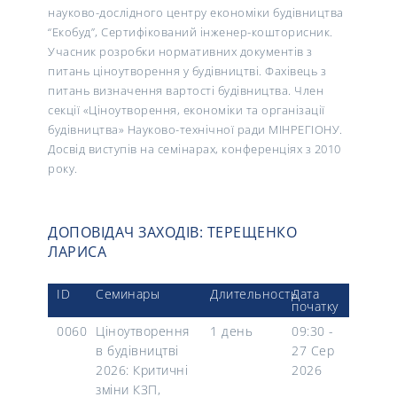
науково-дослідного центру економіки будівництва
“Екобуд”, Сертифікований інженер-кошторисник.
Учасник розробки нормативних документів з
питань ціноутворення у будівництві. Фахівець з
питань
визначення вартості будівництва
. Член
секції «Ціноутворення, економіки та організації
будівництва» Науково-технічної ради МІНРЕГІОНУ.
Досвід виступів на семінарах, конференціях з 2010
року.
ДОПОВІДАЧ ЗАХОДІВ: ТЕРЕЩЕНКО
ЛАРИCА
ID
Семинары
Длительность
Дата
початку
0060
Ціноутворення
1 день
09:30 -
в будівництві
27 Сер
2026: Критичні
2026
зміни КЗП,