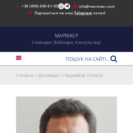
+38 (098) 696-61-05
info@marmaer.com
Підпишіться на наш
Telegram
канал!
МАРМАЕР
Cемінари, Вебінари, Консультації
Головна
»
Доповідачі
»
Муравйов Олексій