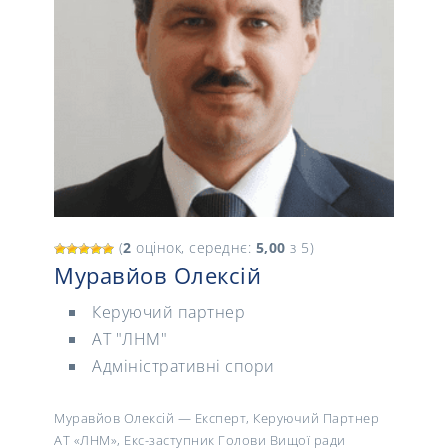
(
2
оцінок, середнє:
5,00
з 5)
Муравйов Олексій
Керуючий партнер
АТ "ЛНМ"
Адміністративні спори
Муравйов Олексій — Експерт, Керуючий Партнер
АТ «ЛНМ», Екс-заступник Голови Вищої ради