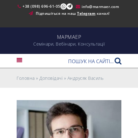
+38 (098) 696-61-05
info@marmaer.com
Підпишіться на наш
Telegram
канал!
МАРМАЕР
Cемінари, Вебінари, Консультації
Головна
»
Доповідачі
»
Андрусяк Василь