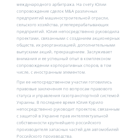
международного арбитража. На счету Юлии
сопровождение сделок M&A различных
предприятий машиностроительной отрасли,
сельского хозяйства, углеперерабатывающих
предприятий. Юлия непосредственно руководила
проектами, связанными с созданием акционерных
обществ, их реорганизацией, дополнительными
выпусками акций, прекращением. Заслуживает
внимания и ее успешный опыт в комплексном
сопровождении корпоративных споров, в том
числе, с иностранным элементом.
При ее непосредственном участии готовились
правовые заключения по вопросам правового
статуса и управления газотранспортной системой
Украины. В последнее время Юлия Курило
непосредственно руководит проектом, связанным
с защитой в Украине прав интеллектуальной
собственности крупнейшего российского
производителя запасных частей для автомобилей
Российского производства.