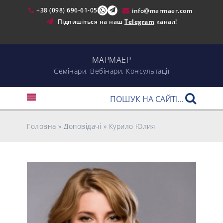
+38 (098) 696-61-05
info@marmaer.com
Підпишіться на наш
Telegram
канал!
МАРМАЕР
Cемінари, Вебінари, Консультації
Головна
»
Доповідачі
»
Курило Юлия