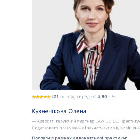
(
21
оцінок, середнє:
4,90
з 5)
Кузнечікова Олена
— Адвокат, керуючий партнер LAW GUIDE. Практикує 
Податкового планування і захисту активів, вирішен
Послуги в рамках адвокатської практики: