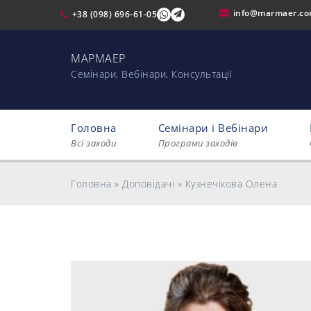
info@marmaer.c
+38 (098) 696-61-05
МАРМАЕР
Cемінари, Вебінари, Консультації
Головна
Семінари і Вебінари
Всі заходи
Програми заходів
Головна
»
Доповідачі
»
Кузнечікова Олена