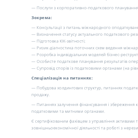
— Послуги з корпоративно-податкового планування 
Зокрема:
— Консультації з питань міжнародного оподаткуван
— Визначення статусу актуального податкового рез
— Підготовка КІК-звітності;
— Ризик-діагностика поточних схем ведення міжнар
— Розробка індивідуальних моделей бізнес-реструкт
— Особисте податкове планування результатів операц
— Супровід спорів із податковими органами (на рівні
Спеціалізація на питаннях:
— Побудова холдингових структур, питаннях податко
продажу.
— Питаннях залучення фінансування і збереження ко
податковими та митними органами.
Є сертифікованим фахівцем з управління активами 
зовнішньоекономічної діяльності та роботі з нере