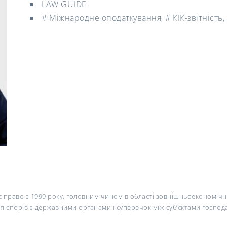
LAW GUIDE
# Міжнародне оподаткування, # КІК-звітність
право з 1999 року, головним чином в області зовнішньоекономічної
ня спорів з державними органами і суперечок між суб’єктами госпо