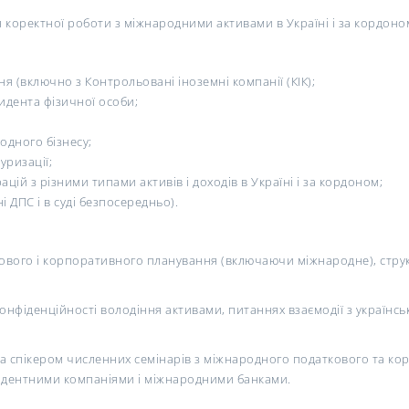
коректної роботи з міжнародними активами в Україні і за кордоно
ня (включно з
Контрольовані іноземні компанії
(КІК);
идента фізичної особи;
одного бізнесу;
уризації;
ій з різними типами активів і доходів в Україні і за кордоном;
 ДПС і в суді безпосередньо).
вого і корпоративного планування (включаючи міжнародне), структу
нфіденційності володіння активами, питаннях взаємодії з українсь
та спікером численних семінарів з міжнародного податкового та к
зидентними компаніями і міжнародними банками.