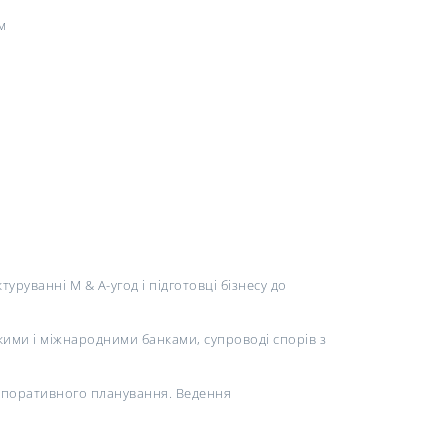
м
руванні M & A-угод і підготовці бізнесу до
кими і міжнародними банками, супроводі спорів з
орпоративного планування. Ведення