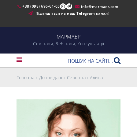
+38 (098) 696-61-05
info@marmaer.com
Підпишіться на наш
Telegram
канал!
МАРМАЕР
Cемінари, Вебінари, Консультації
Головна
»
Доповідачі
»
Сероштан Алина