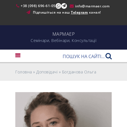
+38 (098) 696-61-05
info@marmaer.com
Підпишіться на наш
Telegram
канал!
МАРМАЕР
Cемінари, Вебінари, Консультації
Головна
»
Доповідачі
»
Богданова Ольга