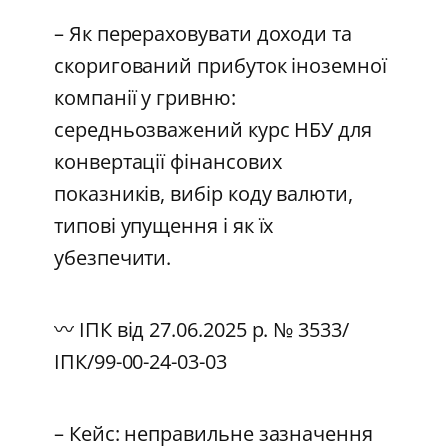
– Як перераховувати доходи та
скоригований прибуток іноземної
компанії у гривню:
середньозважений курс НБУ для
конвертації фінансових
показників, вибір коду валюти,
типові упущення і як їх
убезпечити.
〰️ ІПК від 27.06.2025 р. № 3533/
ІПК/99-00-24-03-03
– Кейс: неправильне зазначення