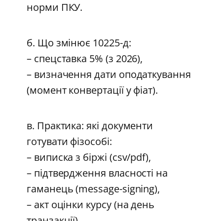
норми ПКУ.
б. Що змінює 10225-д:
– спецставка 5% (з 2026),
– визначення дати оподаткування
(момент конвертації у фіат).
в. Практика: які документи
готувати фізособі:
– виписка з біржі (csv/pdf),
– підтвердження власності на
гаманець (message-signing),
– акт оцінки курсу (на день
транзакції).