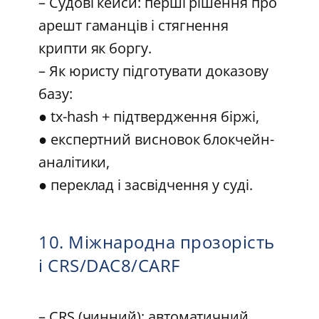
– Судові кейси: перші рішення про
арешт гаманців і стягнення
крипти як боргу.
– Як юристу підготувати доказову
базу:
● tx-hash + підтвердження біржі,
● експертний висновок блокчейн-
аналітики,
● переклад і засвідчення у суді.
10. Міжнародна прозорість
і CRS/DAC8/CARF
– CRS (чинний): автоматичний