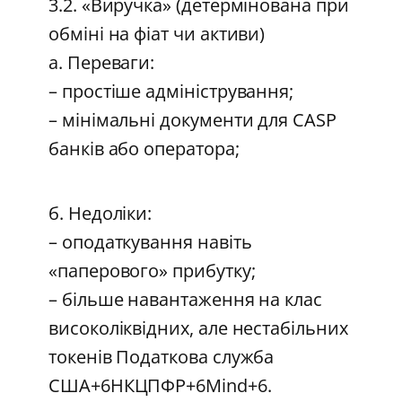
3.2. «Виручка» (детермінована при
обміні на фіат чи активи)
а. Переваги:
– простіше адміністрування;
– мінімальні документи для CASP
банкiв або оператора;
б. Недоліки:
– оподаткування навіть
«паперового» прибутку;
– більше навантаження на клас
високоліквідних, але нестабільних
токенів Податкова служба
США+6НКЦПФР+6Mind+6.