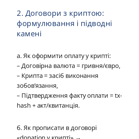
2. Договори з криптою:
формулювання і підводні
камені
а. Як оформити оплату у крипті:
– Договірна валюта = гривня/євро,
– Крипта = засіб виконання
зобов’язання,
– Підтвердження факту оплати = tx-
hash + акт/квитанція.
б. Як прописати в договорі
«donation у крипті» →