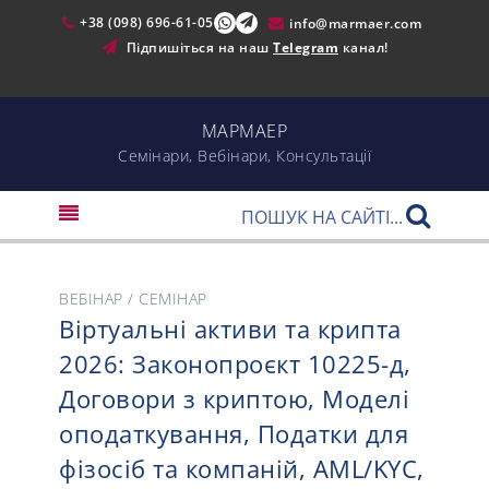
+38 (098) 696-61-05
info@marmaer.com
Підпишіться на наш
Telegram
канал!
МАРМАЕР
Cемінари, Вебінари, Консультації
ВЕБІНАР / СЕМІНАР
Віртуальні активи та крипта
2026: Законопроєкт 10225-д,
Договори з криптою, Моделі
оподаткування, Податки для
фізосіб та компаній, AML/KYC,