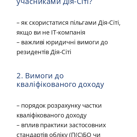
учасниками Дія-Сіті?
– як скористатися пільгами Дія-Сіті,
якщо ви не ІТ-компанія
– важливі юридичні вимоги до
резидентів Дія-Сіті
2. Вимоги до
кваліфікованого доходу
– порядок розрахунку частки
кваліфікованого доходу
– вплив практики застосовних
стандартів обліку (П(С)БО чи