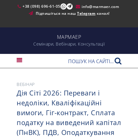
+38 (098) 696-61-05
info@marmaer.com
Підпишіться на наш
Telegram
канал!
МАРМАЕР
Cемінари, Вебінари, Консультації
ВЕБІНАР
Дія Сіті 2026: Переваги і
недоліки, Кваліфікаційні
вимоги, Гіг-контракт, Сплата
податку на виведений капітал
(ПнВК), ПДВ, Оподаткування