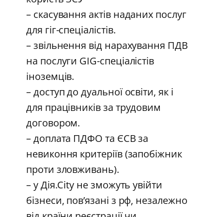
– скасування актів наданих послуг
для гіг-спеціалістів.
– звільнення від нарахування ПДВ
на послуги GIG-спеціалістів
іноземців.
– доступ до дуальної освіти, як і
для працівників за трудовим
договором.
– доплата ПДФО та ЄСВ за
невиконня критеріїв (запобіжник
проти зловживань).
– у Дія.City не зможуть увійти
бізнеси, пов’язані з рф, незалежно
від країни реєстрації чи