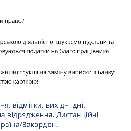
чи право?
дарською діяльністю: шукаємо підстави та
овуються податки на благо працівника
жні інструкції на заміну виписки з банку:
стою карткою!
я, відмітки, вихідні дні,
на відрядження. Дистанційні
країна/Закордон.