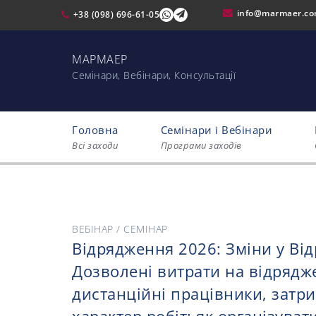
info@marmaer.c
+38 (098) 696-61-05
МАРМАЕР
Cемінари, Вебінари, Консультації
Головна
Семінари і Вебінари
Всі заходи
Програми заходів
ВЕБІНАР / СЕМІНАР
Відрядження 2026: Зміни у Від
Дозволені витрати на відрядже
дистанційні працівники, затри