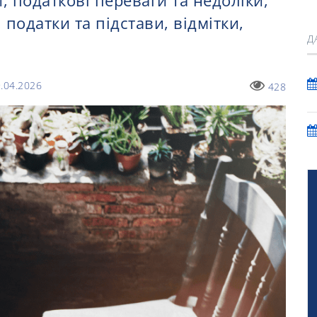
и, податкові переваги та недоліки,
 податки та підстави, відмітки,
Д
.04.2026
428