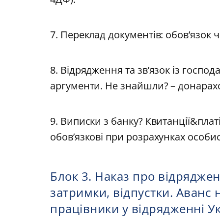
7. Переклад документів: обов’язок 
8. Відрядження та звʼязок із госпо
аргументи. Не знайшли? – донарах
9. Виписки з банку? Квитанції&платі
обов’язкові при розрахунках особи
Блок 3. Наказ про відрядженн
затримки, відпустки. Аванс 
працівники у відрядженні У