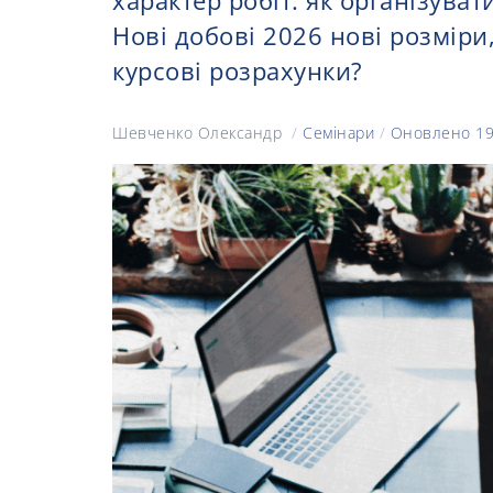
характер робіт: як організуват
Нові добові 2026 нові розміри,
курсові розрахунки?
Шевченко Олександр
/
Семінари
/
Оновлено 19