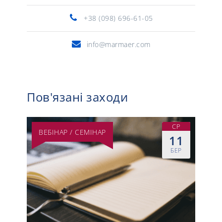
+38 (098) 696-61-05
info@marmaer.com
Пов'язані заходи
СР
ВЕБІНАР / СЕМІНАР
11
БЕР