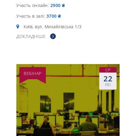
Участь онлайн:
2900 ₴
Участь в залі:
3700 ₴
Київ, вул. Михайлівська 1/3
ДОКЛАДНІШЕ
СР
ВЕБІНАР
22
КВІ