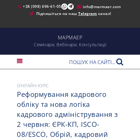
+38 (098) 696-61-05
info@marmaer.com
Підпишіться на наш
Telegram
канал!
МАРМАЕР
Cемінари, Вебінари, Консультації
ОНЛАЙН-КУРС
Реформування кадрового
обліку та нова логіка
кадрового адміністрування з
2 червня: ЄРК-КП, ISCO-
08/ESCO, Обрій, кадровий