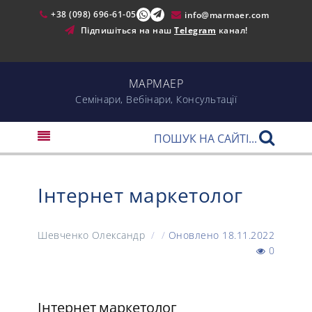
+38 (098) 696-61-05
info@marmaer.com
Підпишіться на наш
Telegram
канал!
МАРМАЕР
Cемінари, Вебінари, Консультації
Інтернет маркетолог
Шевченко Олександр
/
/
Оновлено 18.11.2022
0
Інтернет маркетолог